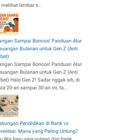
a melihat lembar s...
angan Sampai Boncos! Panduan Atur
euangan Bulanan untuk Gen Z (Anti
ibet)
angan Sampai Boncos! Panduan Atur
euangan Bulanan untuk Gen Z (Anti
ibet) Halo Gen Z! Sadar nggak sih, di
sia 20-an sampai 30-an ini, ta...
abungan Pendidikan di Bank vs
nvestasi: Mana yang Paling Untung?
bu Nia baru saja pulang dari bank