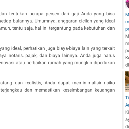
an tentukan berapa persen dari gaji Anda yang bisa 
M
setiap bulannya. Umumnya, anggaran cicilan yang ideal 
m
mun, tentu saja, hal ini tergantung pada kebutuhan dan 
p
M
m
ng ideal, perhatikan juga biaya-biaya lain yang terkait 
p
ya notaris, pajak, dan biaya lainnya. Anda juga harus 
K
enovasi atau perbaikan rumah yang mungkin diperlukan 
d
ng dan realistis, Anda dapat meminimalisir risiko 
k terjangkau dan memastikan keseimbangan keuangan 
T
A
K
a
d