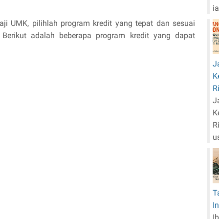
i
i UMK, pilihlah program kredit yang tepat dan sesuai 
Berikut adalah beberapa program kredit yang dapat 
J
K
R
J
K
R
u
T
I
I