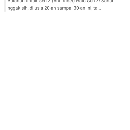
Bulanan untuk Gen Z (Anti Ribet) Halo Gen Z! Sadar
nggak sih, di usia 20-an sampai 30-an ini, ta...